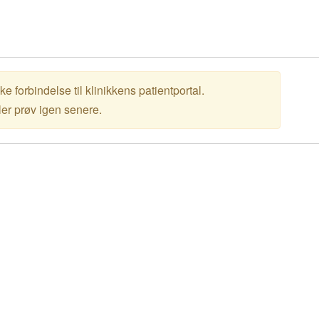
kke forbindelse til klinikkens patientportal.
ler prøv igen senere.